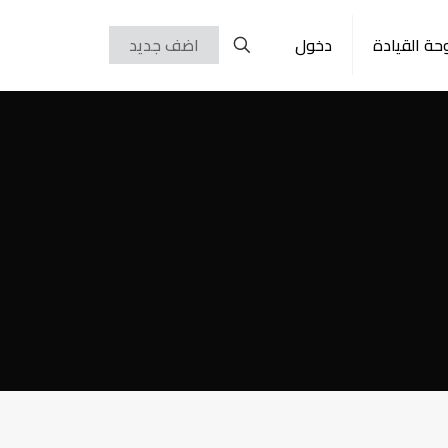
حة القيادة
دخول
اضف جديد