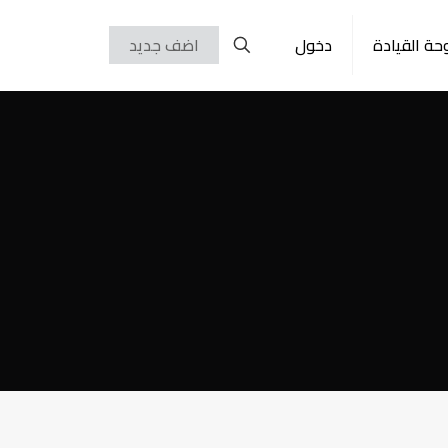
حة القيادة
دخول
اضف جديد