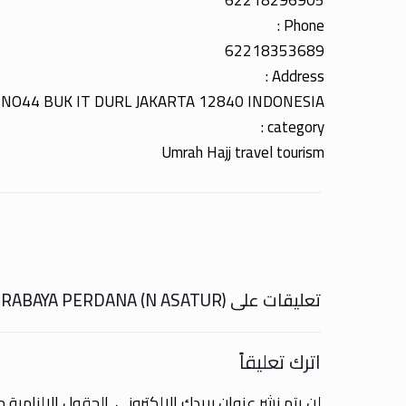
62218296905
Phone :
62218353689
Address :
NO44 BUK IT DURL JAKARTA 12840 INDONESIA
category :
Umrah Hajj travel tourism
تعليقات على NABILA SURABAYA PERDANA (N ASATUR)
اترك تعليقاً
لن يتم نشر عنوان بريدك الإلكتروني.
الحقول الإلزامية مش