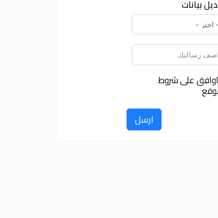
يل بيانات
وافق على شروط
وقع
ارسل