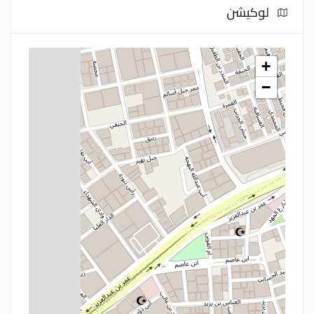
لوكيشن
+
−