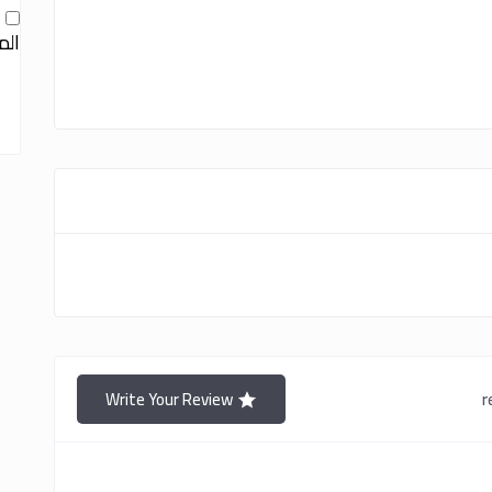
ا
الم
Write Your Review