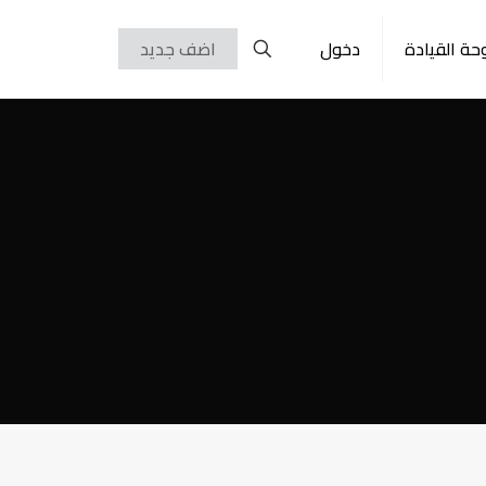
حة القيادة
دخول
اضف جديد