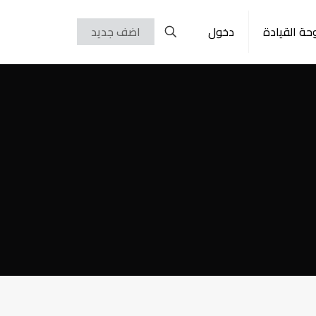
حة القيادة
دخول
اضف جديد