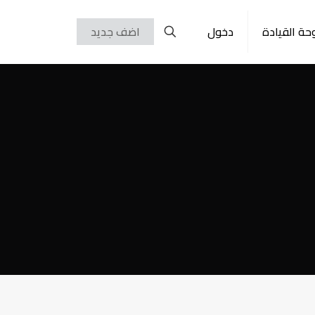
حة القيادة
دخول
اضف جديد