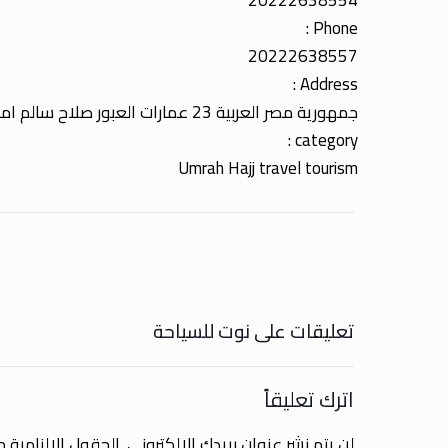
20222638554
Phone :
20222638557
Address :
جمهورية مصر العربية 23 عمارات العبور صلاح سالم امام بانوراما اكتوبر القاهرة
category :
Umrah Hajj travel tourism
تعليقات على نوت للسياحة
اترك تعليقاً
لن يتم نشر عنوان بريدك الإلكتروني.
الحقول الإلزامية مش