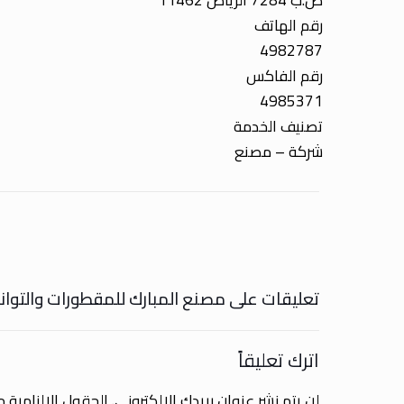
ص.ب 7284 الرياض 11462
رقم الهاتف
4982787
رقم الفاكس
4985371
تصنيف الخدمة
شركة – مصنع
تعليقات على مصنع المبارك للمقطورات والتوان
اترك تعليقاً
لن يتم نشر عنوان بريدك الإلكتروني.
الحقول الإلزامية مش