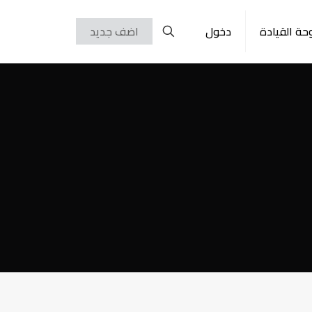
حة القيادة
دخول
اضف جديد