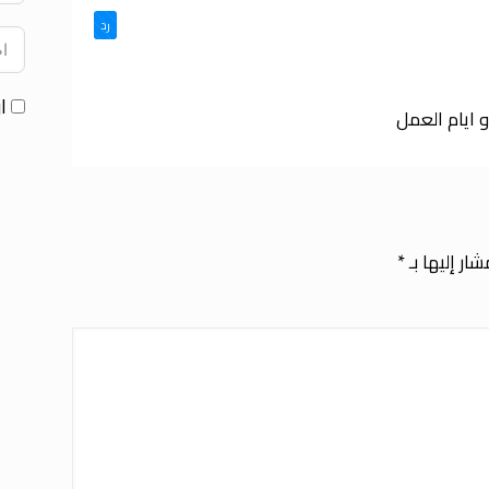
رد
ا
 ايام العمل
ار إليها بـ
*