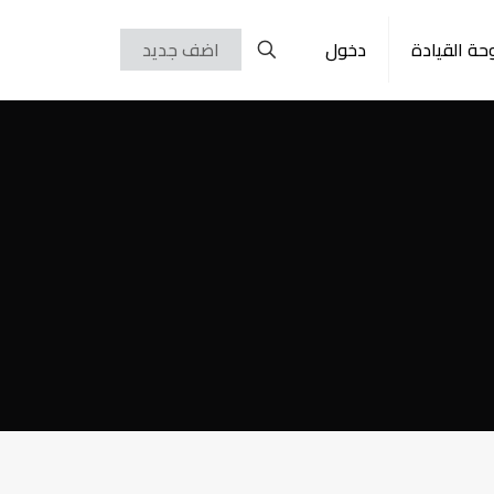
حة القيادة
دخول
اضف جديد