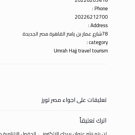
20226203416
Phone :
20226212700
Address :
78شارع عمار بن ياسر القاهرة مصر الجديدة
category :
Umrah Hajj travel tourism
تعليقات على اجواء مصر تورز
اترك تعليقاً
لن يتم نشر عنوان بريدك الإلكتروني.
الحقول الإلزامية مش